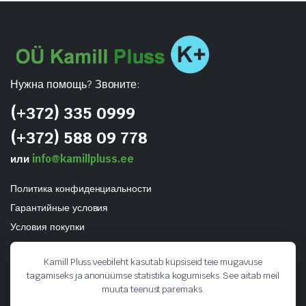
Нужна помощь? Звоните:
(+372) 335 0999
(+372) 588 09 778
или
info@kamillpluss.ee
Политика конфиденциальности
Гарантийные условия
Условия покупки
Kamill Pluss veebileht kasutab küpsiseid teie mugavuse
tagamiseks ja anonüümse statistika kogumiseks. See aitab meil
muuta teenust paremaks.