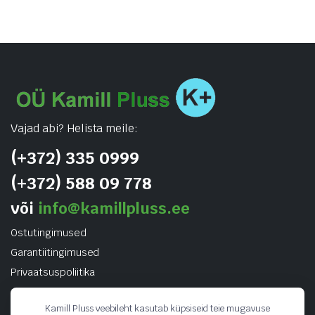
Vajad abi? Helista meile:
(+372) 335 0999
(+372) 588 09 778
või
info@kamillpluss.ee
Ostutingimused
Garantiitingimused
Privaatsuspoliitika
Kamill Pluss veebileht kasutab küpsiseid teie mugavuse