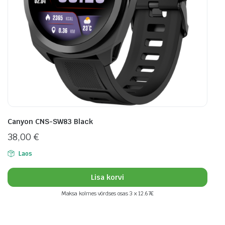
Canyon CNS-SW83 Black
38,00
€
Laos
Lisa korvi
Maksa kolmes võrdses osas 3 x 12.67€