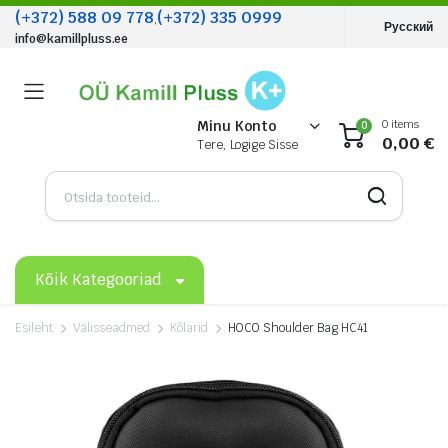
(+372) 588 09 778
(+372) 335 0999
,
Русский
info@kamillpluss.ee
0 items
Minu Konto
0
0,00
€
Tere, Logige Sisse
Kõik Kategooriad
Esileht
Välisseadmed
Kõlarid
HOCO Shoulder Bag HC41