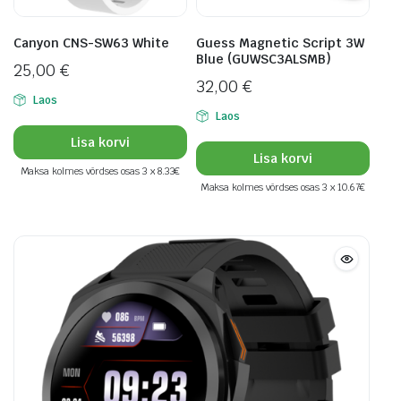
Canyon CNS-SW63 White
Guess Magnetic Script 3W
Blue (GUWSC3ALSMB)
25,00
€
32,00
€
Laos
Laos
Lisa korvi
Lisa korvi
Maksa kolmes võrdses osas 3 x 8.33€
Maksa kolmes võrdses osas 3 x 10.67€